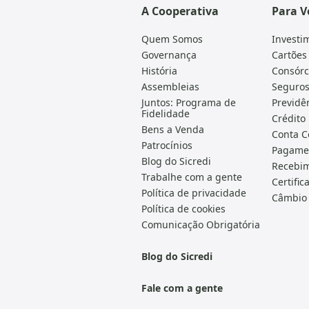
A Cooperativa
Para V
Quem Somos
Investi
Governança
Cartões
História
Consórc
Assembleias
Seguro
Juntos: Programa de
Previdê
Fidelidade
Crédito
Bens a Venda
Conta C
Patrocínios
Pagame
Blog do Sicredi
Recebi
Trabalhe com a gente
Certific
Política de privacidade
Câmbio
Política de cookies
Comunicação Obrigatória
Blog do Sicredi
Fale com a gente