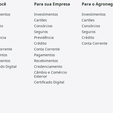
ocê
Para sua Empresa
Para o Agroneg
mentos
Investimentos
Investimentos
Cartões
Cartões
io
Consórcios
Consórcios
s
Seguros
Seguros
ncia
Previdência
Crédito
Crédito
Conta Corrente
orrente
Conta Corrente
ntos
Pagamentos
mentos
Recebimentos
ado Digital
Credenciamento
Câmbio e Comércio
Exterior
Certificado Digital