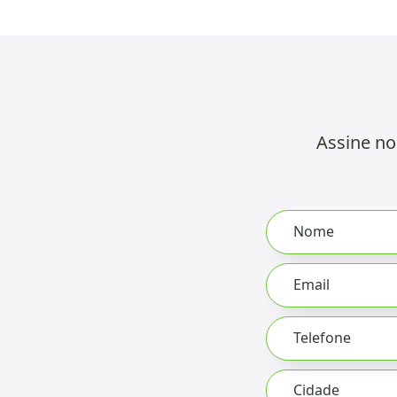
Assine no
Leave
Nome
this
field
Email
blank
Telefone