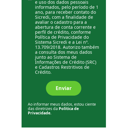
e uso dos dados pessoais
informados, pelo período de 1
ano, para receber contato do
Sicredi, com a finalidade de
avaliar o cadastro para a
abertura de conta corrente e
perfil de crédito, conforme
Política de Privacidade do
Sistema Sicredi e a Lei nº.
13.709/2018. Autorizo também
a consulta dos meus dados
junto ao Sistema de
Informações de Crédito (SRC)
e Cadastros Restritivos de
Crédito.
Enviar
Ao informar meus dados, estou ciente
das diretrizes da
Política de
Privacidade.