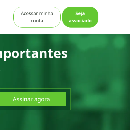
Cidade
Acessar minha
Seja
conta
associado
mportantes
.
Assinar agora