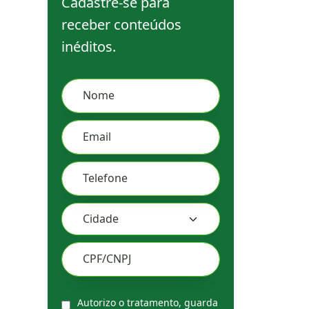
Cadastre-se para
receber conteúdos
inéditos.
Leave
Nome
this
field
Email
blank
Telefone
CPF/CNPJ
Autorizo o tratamento, guarda