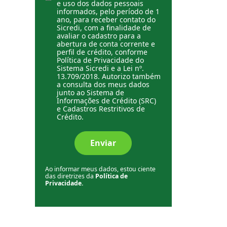
e uso dos dados pessoais
informados, pelo período de 1
ano, para receber contato do
Sicredi, com a finalidade de
avaliar o cadastro para a
abertura de conta corrente e
perfil de crédito, conforme
Política de Privacidade do
Sistema Sicredi e a Lei nº.
13.709/2018. Autorizo também
a consulta dos meus dados
junto ao Sistema de
Informações de Crédito (SRC)
e Cadastros Restritivos de
Crédito.
Enviar
Ao informar meus dados, estou ciente
das diretrizes da
Política de
Privacidade.