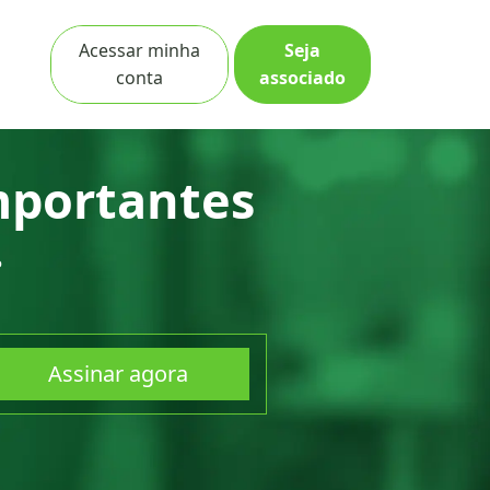
Cidade
Acessar minha
Seja
conta
associado
mportantes
.
Assinar agora