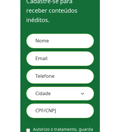
Cadastre-se para
receber conteúdos
inéditos.
Leave
Nome
this
field
Email
blank
Telefone
CPF/CNPJ
Autorizo o tratamento, guarda