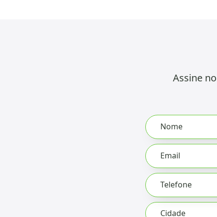
Assine no
Leave
Nome
this
field
Email
blank
Telefone