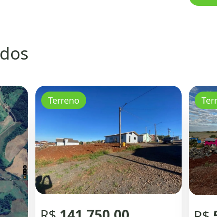
ados
Terreno
Ter
R$
141.750,00
R$