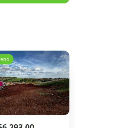
reno
56.293,00