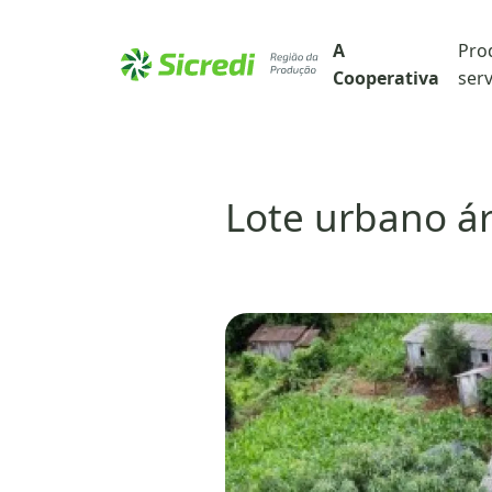
A
Pro
Cooperativa
serv
Lote urbano á