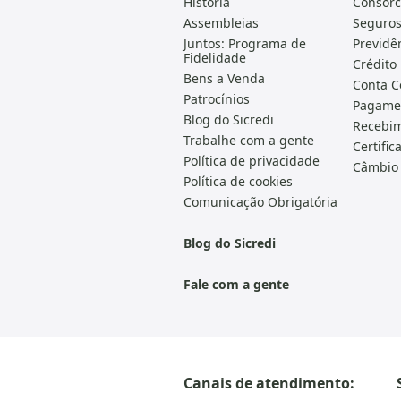
História
Consórc
Assembleias
Seguro
Juntos: Programa de
Previdê
Fidelidade
Crédito
Bens a Venda
Conta C
Patrocínios
Pagame
Blog do Sicredi
Recebi
Trabalhe com a gente
Certific
Política de privacidade
Câmbio
Política de cookies
Comunicação Obrigatória
Blog do Sicredi
Fale com a gente
Canais de atendimento: