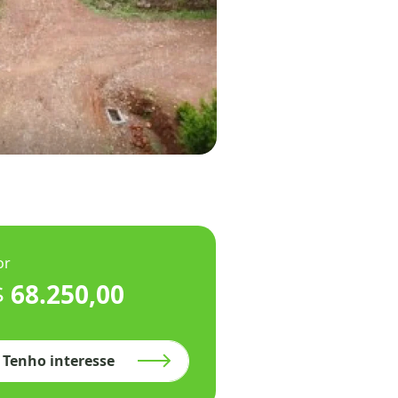
or
$
68.250,00
Tenho interesse