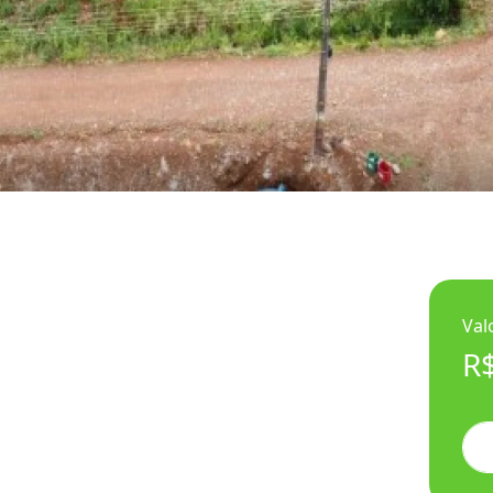
Val
R