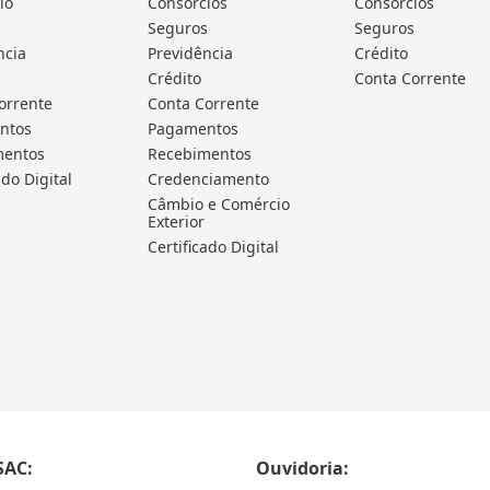
io
Consórcios
Consórcios
s
Seguros
Seguros
ncia
Previdência
Crédito
Crédito
Conta Corrente
orrente
Conta Corrente
ntos
Pagamentos
mentos
Recebimentos
ado Digital
Credenciamento
Câmbio e Comércio
Exterior
Certificado Digital
SAC:
Ouvidoria: